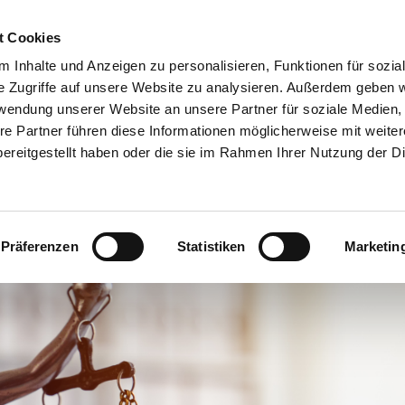
Sie erreichen uns unter: Telefon:
06442 4458
t Cookies
 Inhalte und Anzeigen zu personalisieren, Funktionen für sozia
e Zugriffe auf unsere Website zu analysieren. Außerdem geben w
anwälte Manuela Stelter und Matthias 
rwendung unserer Website an unsere Partner für soziale Medien
re Partner führen diese Informationen möglicherweise mit weite
Ihre Rechtsanwälte in Braunfels
ereitgestellt haben oder die sie im Rahmen Ihrer Nutzung der D
mmen
Unsere Schwerpunkte
Anfahrt & Kontakt
Im
Präferenzen
Statistiken
Marketin